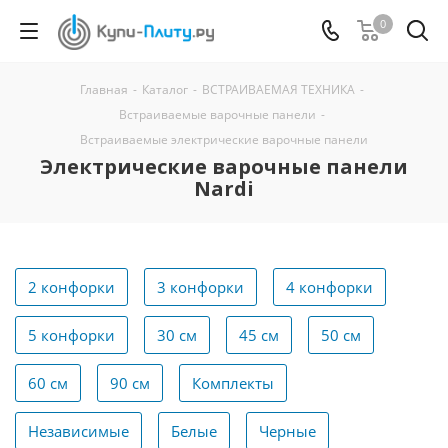
0
Главная
-
Каталог
-
ВСТРАИВАЕМАЯ ТЕХНИКА
-
Встраиваемые варочные панели
-
Встраиваемые электрические варочные панели
Электрические варочные панели
Nardi
2 конфорки
3 конфорки
4 конфорки
5 конфорки
30 см
45 см
50 см
60 см
90 см
Комплекты
Независимые
Белые
Черные