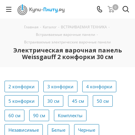
0
Главная
-
Каталог
-
ВСТРАИВАЕМАЯ ТЕХНИКА
-
Встраиваемые варочные панели
-
Встраиваемые электрические варочные панели
Электрическая варочная панель
Weissgauff 2 конфорки 30 см
2 конфорки
3 конфорки
4 конфорки
5 конфорки
30 см
45 см
50 см
60 см
90 см
Комплекты
Независимые
Белые
Черные