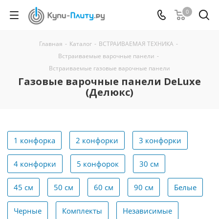
0
Главная
-
Каталог
-
ВСТРАИВАЕМАЯ ТЕХНИКА
-
Встраиваемые варочные панели
-
Встраиваемые газовые варочные панели
Газовые варочные панели DeLuxe
(Делюкс)
1 конфорка
2 конфорки
3 конфорки
4 конфорки
5 конфорок
30 см
45 см
50 см
60 см
90 см
Белые
Черные
Комплекты
Независимые