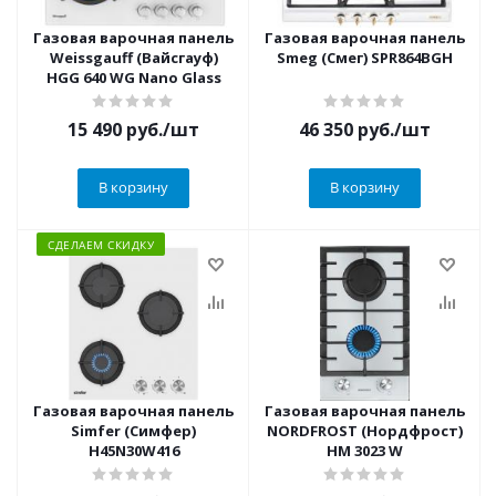
Газовая варочная панель
Газовая варочная панель
Weissgauff (Вайсгауф)
Smeg (Смег) SPR864BGH
HGG 640 WG Nano Glass
15 490
руб.
/шт
46 350
руб.
/шт
В корзину
В корзину
СДЕЛАЕМ СКИДКУ
Газовая варочная панель
Газовая варочная панель
Simfer (Симфер)
NORDFROST (Нордфрост)
H45N30W416
HM 3023 W