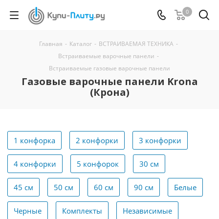
0
Главная
-
Каталог
-
ВСТРАИВАЕМАЯ ТЕХНИКА
-
Встраиваемые варочные панели
-
Встраиваемые газовые варочные панели
Газовые варочные панели Krona
(Крона)
1 конфорка
2 конфорки
3 конфорки
4 конфорки
5 конфорок
30 см
45 см
50 см
60 см
90 см
Белые
Черные
Комплекты
Независимые