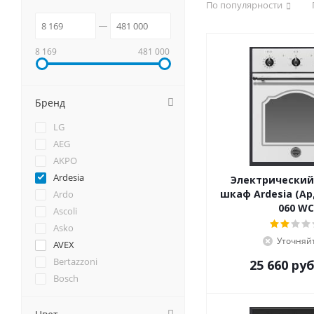
По популярности
8 169
481 000
Бренд
LG
AEG
AKPO
Ardesia
Электрический
шкаф Ardesia (Ар
Ardo
060 WC
Ascoli
Asko
Уточняй
AVEX
Bertazzoni
25 660
руб
Bosch
Brandt
Candy