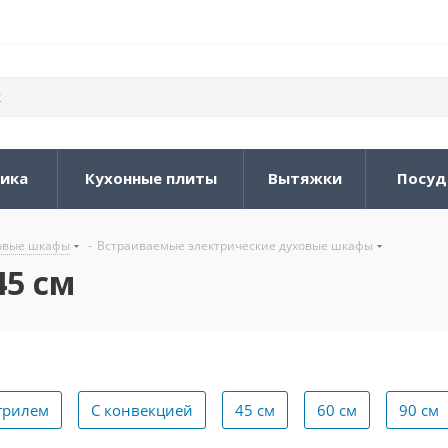
ника
Кухонные плиты
Вытяжки
Посуд
овые шкафы
-
Встраиваемые электрические духовые шкафы
45 см
грилем
С конвекцией
45 см
60 см
90 см