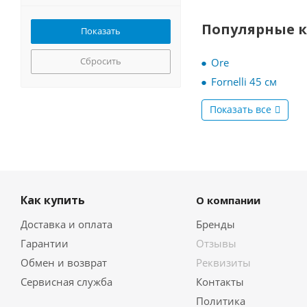
MBS
Meferi
Популярные 
Midea
Miele
Сбросить
Ore
MILLEN
Fornelli 45 см
MONSHER
Nardi
Показать все
NEFF
NORDFROST
ORE
REEX
RICCI
Как купить
О компании
Samsung
Schaub Lorenz
Доставка и оплата
Бренды
Siemens
Гарантии
Отзывы
Simfer
Обмен и возврат
Реквизиты
SL
Сервисная служба
Контакты
Smart Life
Политика
Smeg