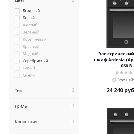
Цвет
Caso
Бежевый
Cata
Белый
Darina
Желтый
De Dietrich
Зеленый
DeLonghi
Коричневый
DeLuxe
Красный
Delvento
Медный
Электрический
Electrolux
шкаф Ardesia (Ар
Серебристый
Electronicsdeluxe
060 B
Серый
Evelux
Синий
EXITEQ
Уточняй
хром
Fornelli
24 240
руб
Черный
Тип
Foster
Franke
Гриль
Fulgor-Milano
GEFEST
Ginzzu
Конвекция
Gorenje