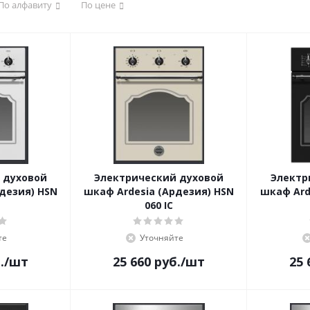
По алфавиту
По цене
 духовой
Электрический духовой
Электр
дезия) HSN
шкаф Ardesia (Ардезия) HSN
шкаф Ard
060 IC
те
Уточняйте
.
/шт
25 660
руб.
/шт
25 