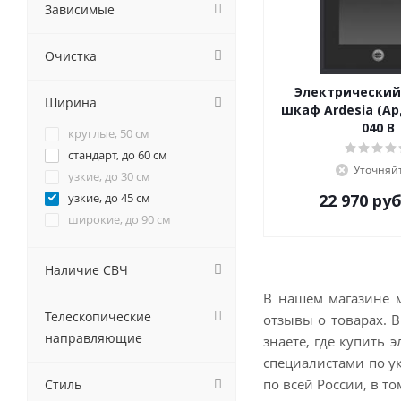
GRAUDE
Зависимые
Haier
Hiberg
Очистка
HOMSair
Hyundai
Электрический
Ширина
шкаф Ardesia (Ар
IGNIS
040 B
Ilvito
круглые, 50 см
Jackys
стандарт, до 60 см
Уточняй
Kaiser
узкие, до 30 см
KANZLER
узкие, до 45 см
22 970
руб
Korting
широкие, до 90 см
Krona
Kuchenchef
Наличие СВЧ
Kuppersberg
В нашем магазине м
Kuppersbusch
Телескопические
отзывы о товарах. В
LERAN
направляющие
знаете, где купить 
Lex
специалистами по у
LuxDorf
по всей России, в т
Стиль
MAUNFELD