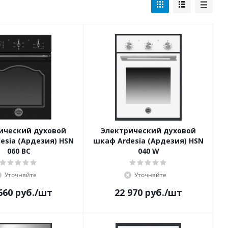
ический духовой
Электрический духовой
esia (Ардезия) HSN
шкаф Ardesia (Ардезия) HSN
060 BC
040 W
Уточняйте
Уточняйте
660
руб.
/шт
22 970
руб.
/шт