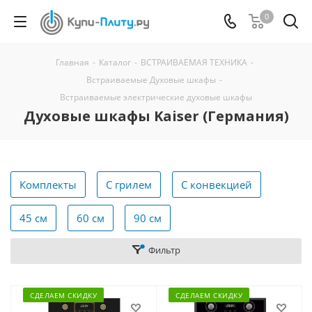
0
Главная
-
Каталог
-
ВСТРАИВАЕМАЯ ТЕХНИКА
-
Встраиваемые Духовые шкафы
-
Встраиваемые электрические духовые шкафы
Духовые шкафы Kaiser (Германия)
Комплекты
С грилем
С конвекцией
45 см
60 см
90 см
Фильтр
СДЕЛАЕМ СКИДКУ
СДЕЛАЕМ СКИДКУ