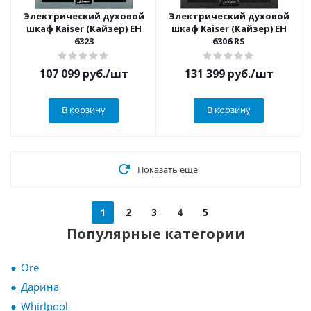
Электрический духовой
Электрический духовой
шкаф Kaiser (Кайзер) EH
шкаф Kaiser (Кайзер) EH
6323
6306 RS
107 099
руб.
/шт
131 399
руб.
/шт
В корзину
В корзину
Показать еще
1
2
3
4
5
Популярные категории
Ore
Дарина
Whirlpool