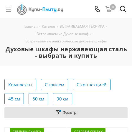
0
Главная
-
Каталог
-
ВСТРАИВАЕМАЯ ТЕХНИКА
-
Встраиваемые Духовые шкафы
-
Встраиваемые электрические духовые шкафы
Духовые шкафы нержавеющая сталь
- выбрать и купить
Комплекты
С грилем
С конвекцией
45 см
60 см
90 см
Фильтр
СДЕЛАЕМ СКИДКУ
СДЕЛАЕМ СКИДКУ