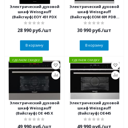
Электрический духовой
Электрический духовой
шкаф Weissgauff
шкаф Weissgauff
(Вайсгауф) EOY 451 PDX
(Вайсгауф) EOM 691 PDBX
Steam Clean
28 990
руб.
/шт
30 990
руб.
/шт
В корзину
В корзину
СДЕЛАЕМ СКИДКУ
СДЕЛАЕМ СКИДКУ
Электрический духовой
Электрический духовой
шкаф Weissgauff
шкаф Weissgauff
(Вайсгауф) OE 445 X
(Вайсгауф) OE445
49 990
руб.
/шт
49 990
руб.
/шт