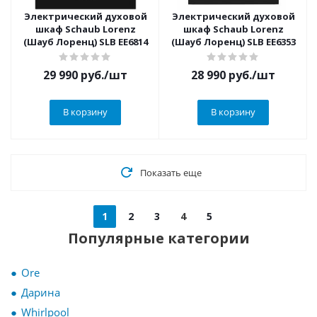
Электрический духовой
Электрический духовой
шкаф Schaub Lorenz
шкаф Schaub Lorenz
(Шауб Лоренц) SLB EE6814
(Шауб Лоренц) SLB EE6353
29 990
руб.
/шт
28 990
руб.
/шт
В корзину
В корзину
Показать еще
1
2
3
4
5
Популярные категории
Ore
Дарина
Whirlpool