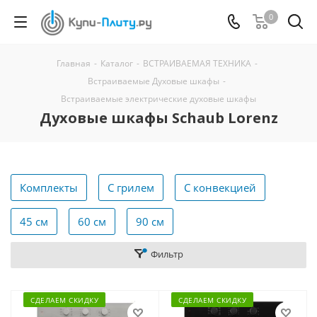
0
Главная
-
Каталог
-
ВСТРАИВАЕМАЯ ТЕХНИКА
-
Встраиваемые Духовые шкафы
-
Встраиваемые электрические духовые шкафы
Духовые шкафы Schaub Lorenz
Комплекты
С грилем
С конвекцией
45 см
60 см
90 см
Фильтр
СДЕЛАЕМ СКИДКУ
СДЕЛАЕМ СКИДКУ