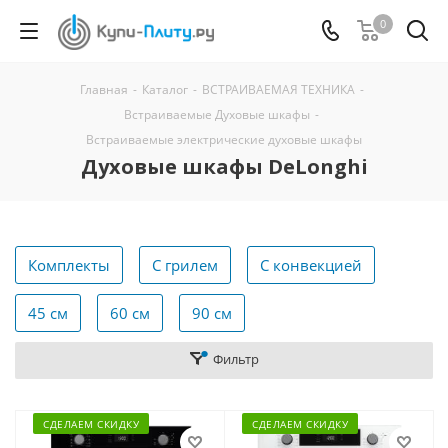
0
Главная
-
Каталог
-
ВСТРАИВАЕМАЯ ТЕХНИКА
-
Встраиваемые Духовые шкафы
-
Встраиваемые электрические духовые шкафы
Духовые шкафы DeLonghi
Комплекты
С грилем
С конвекцией
45 см
60 см
90 см
Фильтр
СДЕЛАЕМ СКИДКУ
СДЕЛАЕМ СКИДКУ