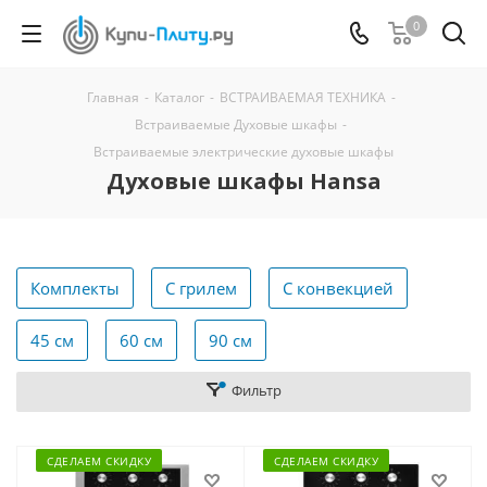
0
Главная
-
Каталог
-
ВСТРАИВАЕМАЯ ТЕХНИКА
-
Встраиваемые Духовые шкафы
-
Встраиваемые электрические духовые шкафы
Духовые шкафы Hansa
Комплекты
С грилем
С конвекцией
45 см
60 см
90 см
Фильтр
СДЕЛАЕМ СКИДКУ
СДЕЛАЕМ СКИДКУ