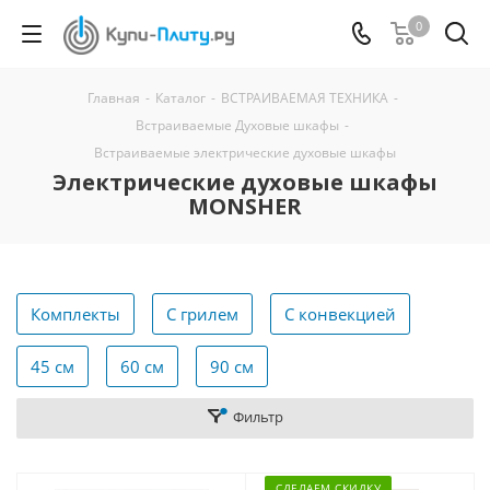
0
Главная
-
Каталог
-
ВСТРАИВАЕМАЯ ТЕХНИКА
-
Встраиваемые Духовые шкафы
-
Встраиваемые электрические духовые шкафы
Электрические духовые шкафы
MONSHER
Комплекты
С грилем
С конвекцией
45 см
60 см
90 см
Фильтр
СДЕЛАЕМ СКИДКУ