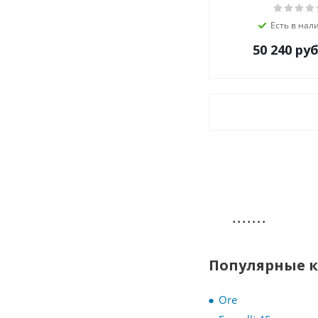
Teka
Есть в нал
Thomson
50 240
руб
V-ZUG
Vestel
VestFrost
Weissgauff
Zigmund-Shtain
ZUGEL
Дарина
·
·
·
·
·
·
·
Популярные 
Ore