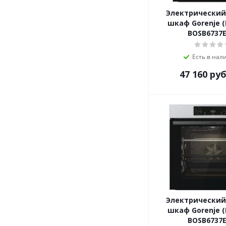
MBS
Электрический
Meferi
шкаф Gorenje (
Midea
BOSB6737E
Miele
MILLEN
Есть в нал
MONSHER
47 160
руб
Nardi
NEFF
NORDFROST
ORE
REEX
RICCI
Samsung
Schaub Lorenz
Siemens
Simfer
Электрический
SL
шкаф Gorenje (
Smart Life
BOSB6737E
Smeg