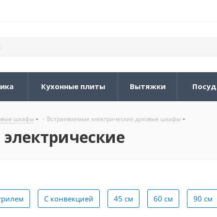
ника
Кухонные плиты
Вытяжки
Посуд
овые шкафы
-
Встраиваемые электрические духовые шкафы
ы электрические
грилем
С конвекцией
45 см
60 см
90 см