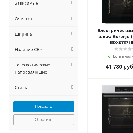
GRAUDE
Зависимые
Haier
Hiberg
Очистка
HOMSair
Hyundai
Электрический
Ширина
шкаф Gorenje (
IGNIS
BOX6737E
Ilvito
Наличие СВЧ
Jackys
Есть в нал
Kaiser
Телескопические
KANZLER
41 780
руб
направляющие
Korting
Krona
Kuchenchef
Стиль
Kuppersberg
Kuppersbusch
LERAN
Lex
Сбросить
LuxDorf
MAUNFELD