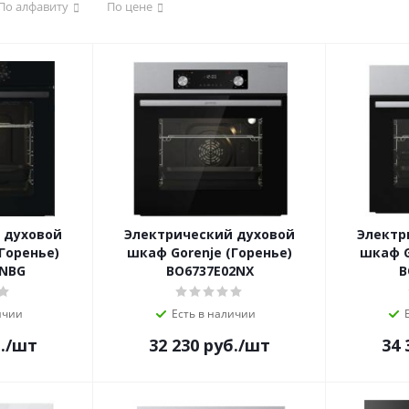
По алфавиту
По цене
 духовой
Электрический духовой
Электр
Горенье)
шкаф Gorenje (Горенье)
шкаф G
2NBG
BO6737E02NX
B
ичии
Есть в наличии
.
/шт
32 230
руб.
/шт
34 