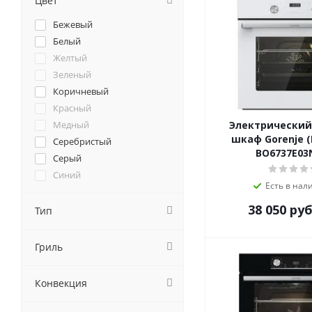
Цвет
Caso
Бежевый
Cata
Белый
Darina
Желтый
De Dietrich
Зеленый
DeLonghi
Коричневый
DeLuxe
Красный
Delvento
Медный
Электрический
Electrolux
шкаф Gorenje (
Серебристый
Electronicsdeluxe
BO6737E0
Серый
Evelux
Синий
EXITEQ
Есть в нал
хром
Fornelli
38 050
руб
Черный
Тип
Foster
Franke
Гриль
Fulgor-Milano
GEFEST
Ginzzu
Конвекция
Gorenje