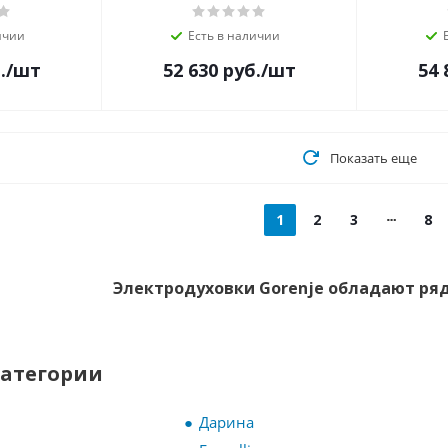
ичии
Есть в наличии
.
/шт
52 630
руб.
/шт
54 
Показать еще
1
2
3
8
Электродуховки Gorenje обладают ряд
категории
Дарина