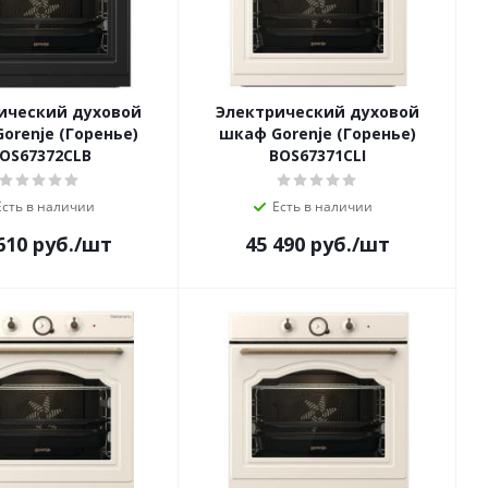
ический духовой
Электрический духовой
orenje (Горенье)
шкаф Gorenje (Горенье)
OS67372CLB
BOS67371CLI
Есть в наличии
Есть в наличии
610
руб.
/шт
45 490
руб.
/шт