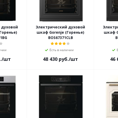
 духовой
Электрический духовой
Электр
Горенье)
шкаф Gorenje (Горенье)
шкаф G
01BG
BOS67371CLB
B
ичии
Есть в наличии
.
/шт
48 430
руб.
/шт
46 