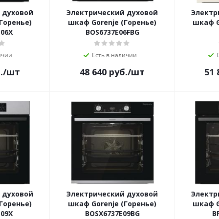
 духовой
Электрический духовой
Электр
Горенье)
шкаф Gorenje (Горенье)
шкаф G
06X
BOS6737E06FBG
ичии
Есть в наличии
.
/шт
48 640
руб.
/шт
51 
 духовой
Электрический духовой
Электр
Горенье)
шкаф Gorenje (Горенье)
шкаф G
09X
BOSX6737E09BG
B