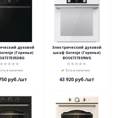
ический духовой
Электрический духовой
orenje (Горенье)
шкаф Gorenje (Горенье)
S6737E05DBG
BOS6737E09WG
Есть в наличии
Есть в наличии
750
руб.
/шт
43 920
руб.
/шт