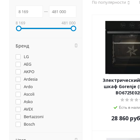
По популярности
8 169
481 000
Бренд
LG
AEG
AKPO
Ardesia
Электрический
шкаф Gorenje (
Ardo
BO6725E0
Ascoli
Asko
Есть в нал
AVEX
Bertazzoni
28 860
руб
Bosch
Brandt
Candy