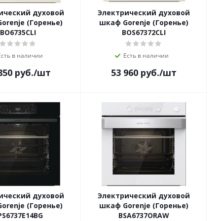
ический духовой
Электрический духовой
orenje (Горенье)
шкаф Gorenje (Горенье)
BO6735CLI
BOS67372CLI
Есть в наличии
Есть в наличии
850
руб.
/шт
53 960
руб.
/шт
ический духовой
Электрический духовой
orenje (Горенье)
шкаф Gorenje (Горенье)
PS6737E14BG
BSA6737ORAW