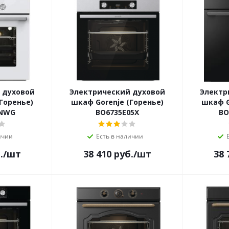
 духовой
Электрический духовой
Электр
Горенье)
шкаф Gorenje (Горенье)
шкаф G
3NWG
BO6735E05X
BO
ичии
Есть в наличии
.
/шт
38 410
руб.
/шт
38 