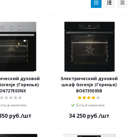
ический духовой
Электрический духовой
orenje (Горенье)
шкаф Gorenje (Горенье)
O6727E03NX
BO6735E05B
Есть в наличии
Есть в наличии
350
руб.
/шт
34 250
руб.
/шт