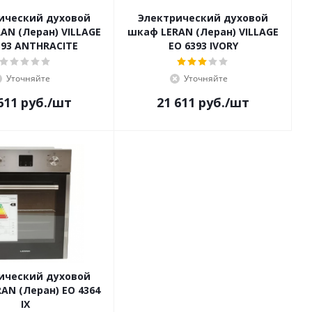
ический духовой
Электрический духовой
AN (Леран) VILLAGE
шкаф LERAN (Леран) VILLAGE
393 ANTHRACITE
EO 6393 IVORY
Уточняйте
Уточняйте
611
руб.
/шт
21 611
руб.
/шт
ический духовой
AN (Леран) EO 4364
IX