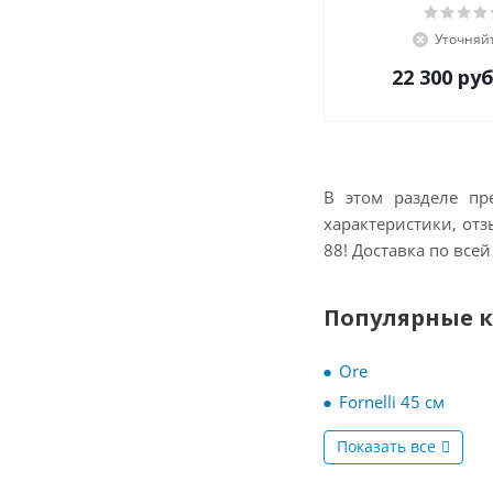
Teka
Уточняй
Thomson
22 300
руб
V-ZUG
Vestel
VestFrost
Weissgauff
Zigmund-Shtain
В этом разделе пр
ZUGEL
характеристики, отз
Дарина
88! Доставка по всей
Популярные 
Ore
Fornelli 45 см
Показать все