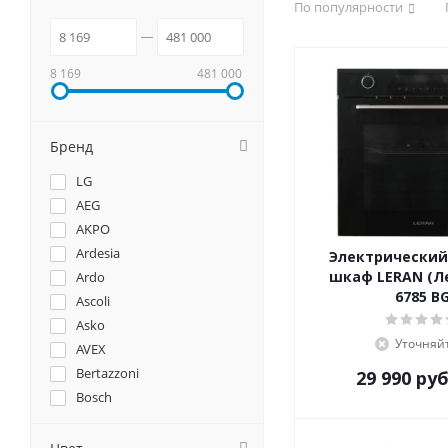
По популярности
8 169
481 000
Бренд
LG
AEG
AKPO
Ardesia
Электрический
шкаф LERAN (Ле
Ardo
6785 B
Ascoli
Asko
Уточняй
AVEX
Bertazzoni
29 990
руб
Bosch
Brandt
Candy