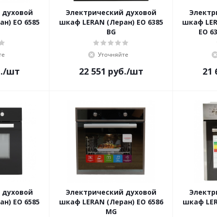
 духовой
Электрический духовой
Электр
н) EO 6585
шкаф LERAN (Леран) EO 6385
шкаф LER
BG
EO 6
те
Уточняйте
.
/шт
22 551
руб.
/шт
21 
 духовой
Электрический духовой
Электр
н) EO 6585
шкаф LERAN (Леран) EO 6586
шкаф LER
MG