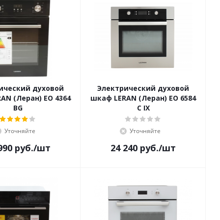
ический духовой
Электрический духовой
AN (Леран) EO 4364
шкаф LERAN (Леран) EO 6584
BG
C IX
Уточняйте
Уточняйте
990
руб.
/шт
24 240
руб.
/шт