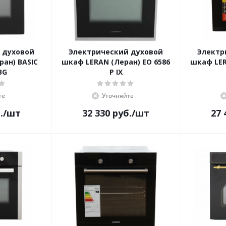
 духовой
Электрический духовой
Электр
ан) BASIC
шкаф LERAN (Леран) EO 6586
шкаф LER
BG
P IX
те
Уточняйте
.
/шт
32 330
руб.
/шт
27 