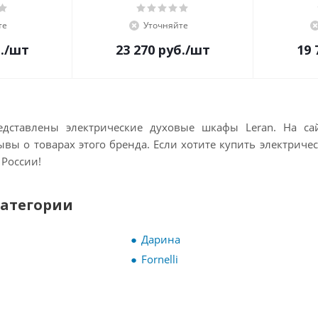
те
Уточняйте
.
/шт
23 270
руб.
/шт
19 
едставлены электрические духовые шкафы Leran. На с
ывы о товарах этого бренда. Если хотите
купить электричес
 России!
категории
Дарина
Fornelli