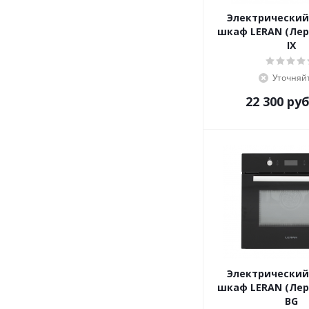
MBS
Электрический
Meferi
шкаф LERAN (Лера
Midea
IX
Miele
MILLEN
Уточняй
MONSHER
22 300
руб
Nardi
NEFF
NORDFROST
ORE
REEX
RICCI
Samsung
Schaub Lorenz
Siemens
Simfer
Электрический
SL
шкаф LERAN (Лера
Smart Life
BG
Smeg