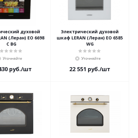
ический духовой
Электрический духовой
AN (Леран) EO 6698
шкаф LERAN (Леран) EO 6585
C BG
WG
Уточняйте
Уточняйте
430
руб.
/шт
22 551
руб.
/шт