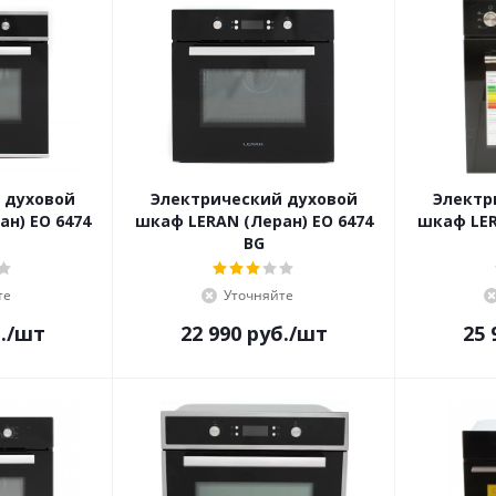
 духовой
Электрический духовой
Электр
н) EO 6474
шкаф LERAN (Леран) EO 6474
шкаф LER
BG
те
Уточняйте
.
/шт
22 990
руб.
/шт
25 