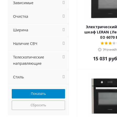
GRAUDE
Зависимые
Haier
Hiberg
Очистка
HOMSair
Hyundai
Электрический
Ширина
шкаф LERAN (Лер
IGNIS
EO 6070 
Ilvito
Наличие СВЧ
Jackys
Уточняй
Kaiser
Телескопические
KANZLER
15 031
руб
направляющие
Korting
Krona
Kuchenchef
Стиль
Kuppersberg
Kuppersbusch
LERAN
Lex
Сбросить
LuxDorf
MAUNFELD