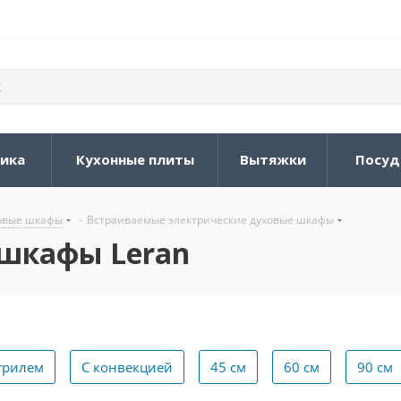
ника
Кухонные плиты
Вытяжки
Посуд
овые шкафы
-
Встраиваемые электрические духовые шкафы
 шкафы Leran
грилем
С конвекцией
45 см
60 см
90 см