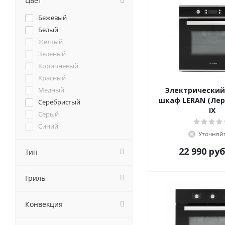
Цвет
Caso
Бежевый
Cata
Белый
Darina
Желтый
De Dietrich
Зеленый
DeLonghi
Коричневый
DeLuxe
Красный
Delvento
Медный
Электрический
Electrolux
шкаф LERAN (Лера
Серебристый
Electronicsdeluxe
IX
Серый
Evelux
Синий
EXITEQ
Уточняй
хром
Fornelli
22 990
руб
Черный
Тип
Foster
Franke
Гриль
Fulgor-Milano
GEFEST
Ginzzu
Конвекция
Gorenje