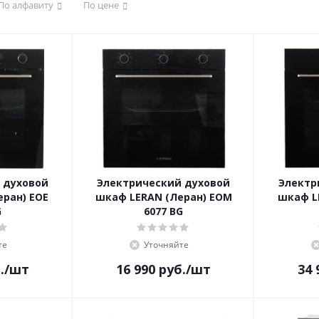
По алфавиту
По цене
 духовой
Электрический духовой
Электр
ран) EOE
шкаф LERAN (Леран) EOM
шкаф L
G
6077 BG
те
Уточняйте
.
/шт
16 990
руб.
/шт
34 