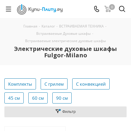
0
Главная
-
Каталог
-
ВСТРАИВАЕМАЯ ТЕХНИКА
-
Встраиваемые Духовые шкафы
-
Встраиваемые электрические духовые шкафы
Электрические духовые шкафы
Fulgor-Milano
Комплекты
С грилем
С конвекцией
45 см
60 см
90 см
Фильтр