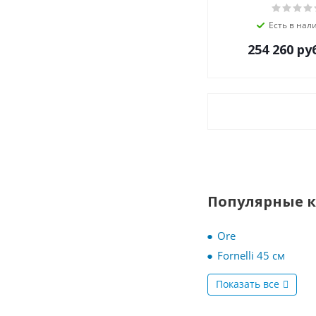
Teka
Есть в нал
Thomson
254 260
ру
V-ZUG
Vestel
VestFrost
Weissgauff
Zigmund-Shtain
ZUGEL
Дарина
Популярные 
Ore
Fornelli 45 см
Показать все