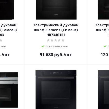
 духовой
Электрический духовой
Электр
(Томсон)
шкаф Siemens (Сименс)
шкаф S
03
HB734G1B1
ичии
Есть в наличии
.
/шт
91 680
руб.
/шт
120