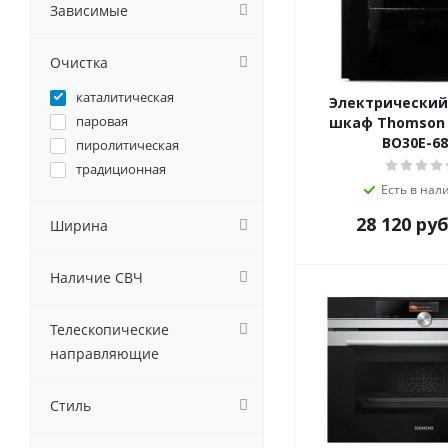
GRAUDE
Зависимые
Haier
Hiberg
Очистка
HOMSair
каталитическая
Hyundai
Электрический
паровая
шкаф Thomson 
IGNIS
BO30E-68
пиролитическая
Ilvito
традиционная
Jackys
Есть в нал
Kaiser
KANZLER
28 120
руб
Ширина
Korting
Krona
Наличие СВЧ
Kuchenchef
Kuppersberg
Телескопические
Kuppersbusch
направляющие
LERAN
Lex
Стиль
LuxDorf
MAUNFELD