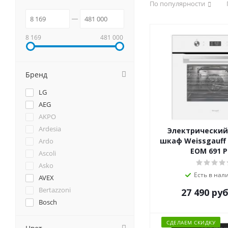
По популярности
8 169
481 000
Бренд
LG
AEG
AKPO
Ardesia
Электрический
шкаф Weissgauff 
Ardo
EOM 691 
Ascoli
Asko
Есть в нал
AVEX
Bertazzoni
27 490
руб
Bosch
Brandt
СДЕЛАЕМ СКИДКУ
Candy