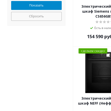
MBS
Электрический
Meferi
шкаф Siemens 
Midea
Сбросить
CS656GB
Miele
MILLEN
Есть в нал
MONSHER
154 590
ру
Nardi
NEFF
NORDFROST
СДЕЛАЕМ СКИДКУ
ORE
REEX
RICCI
Samsung
Schaub Lorenz
Siemens
Simfer
Электрический
SL
шкаф NEFF (Нефф)
Smart Life
Smeg