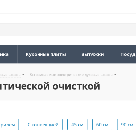
ника
Кухонные плиты
Вытяжки
Посуд
овые шкафы
-
Встраиваемые электрические духовые шкафы
итической очисткой
грилем
С конвекцией
45 см
60 см
90 см