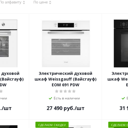
По алфавиту
По цене
 духовой
Электрический духовой
Электр
(Вайсгауф)
шкаф Weissgauff (Вайсгауф)
шкаф Wei
PDW
EOM 691 PDW
ичии
Есть в наличии
.
/шт
27 490
руб.
/шт
31 
СДЕЛАЕМ СКИДКУ
СДЕЛАЕМ 