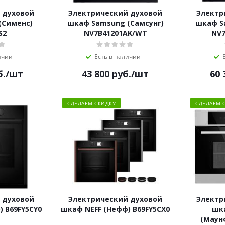
 духовой
Электрический духовой
Электр
(Сименс)
шкаф Samsung (Самсунг)
шкаф S
S2
NV7B41201AK/WT
NV7
ичии
Есть в наличии
б.
/шт
43 800
руб.
/шт
60 
СДЕЛАЕМ СКИДКУ
СДЕЛАЕМ 
 духовой
Электрический духовой
Электр
 B69FY5CY0
шкаф NEFF (Нефф) B69FY5CX0
шк
(Маун