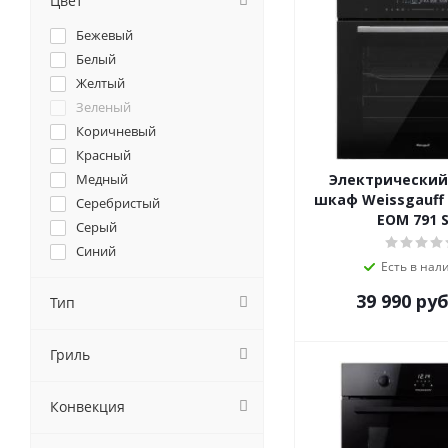
Цвет
Caso
Бежевый
Cata
Белый
Darina
Желтый
De Dietrich
Зеленый
DeLonghi
Коричневый
DeLuxe
Красный
Delvento
Медный
Электрический
Electrolux
шкаф Weissgauff 
Серебристый
Electronicsdeluxe
EOM 791 
Серый
Evelux
Синий
EXITEQ
Есть в нал
хром
Fornelli
39 990
руб
Черный
Тип
Foster
Franke
Гриль
Fulgor-Milano
GEFEST
Ginzzu
Конвекция
Gorenje