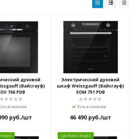
ический духовой
Электрический духовой
ssgauff (Вайсгауф)
шкаф Weissgauff (Вайсгауф)
EOV 766 PDB
EOM 751 PDB
Есть в наличии
Есть в наличии
990
руб.
/шт
46 490
руб.
/шт
СКИДКУ
СДЕЛАЕМ СКИДКУ