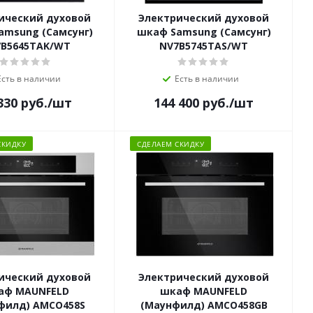
ический духовой
Электрический духовой
amsung (Самсунг)
шкаф Samsung (Самсунг)
B5645TAK/WT
NV7B5745TAS/WT
Есть в наличии
Есть в наличии
330
руб.
/шт
144 400
руб.
/шт
СКИДКУ
СДЕЛАЕМ СКИДКУ
ический духовой
Электрический духовой
аф MAUNFELD
шкаф MAUNFELD
филд) AMCO458S
(Маунфилд) AMCO458GB