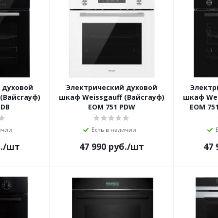
 духовой
Электрический духовой
Электр
(Вайсгауф)
шкаф Weissgauff (Вайсгауф)
шкаф Wei
SDB
EOM 751 PDW
EOM 751
ичии
Есть в наличии
.
/шт
47 990
руб.
/шт
47 