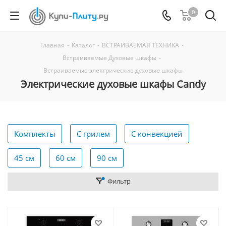
0
Главная
-
Каталог
-
ВСТРАИВАЕМАЯ ТЕХНИКА
-
Встраиваемые Духовые шкафы
-
Встраиваемые электрические духовые шкафы
Электрические духовые шкафы Candy
Комплекты
С грилем
С конвекцией
45 см
60 см
90 см
Фильтр