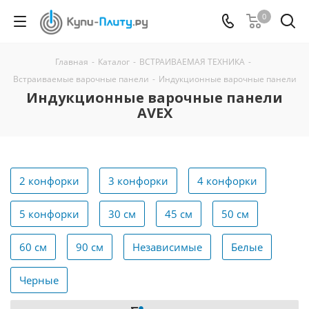
0
Главная
-
Каталог
-
ВСТРАИВАЕМАЯ ТЕХНИКА
-
Встраиваемые варочные панели
-
Индукционные варочные панели
Индукционные варочные панели
AVEX
2 конфорки
3 конфорки
4 конфорки
5 конфорки
30 см
45 см
50 см
60 см
90 см
Независимые
Белые
Черные