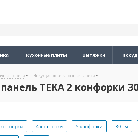
ника
Кухонные плиты
Вытяжки
Посуд
очные панели
-
Индукционные варочные панели
панель TEKA 2 конфорки 30
 конфорки
4 конфорки
5 конфорки
30 см