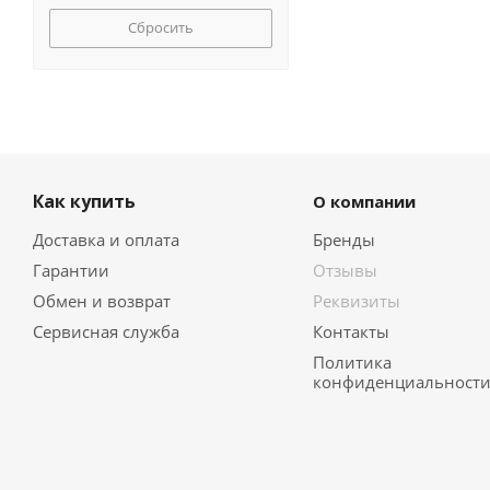
MBS
Сбросить
Meferi
Midea
Miele
MILLEN
MONSHER
Nardi
NEFF
Как купить
О компании
NORDFROST
Доставка и оплата
Бренды
ORE
Гарантии
Отзывы
Pando
Обмен и возврат
Реквизиты
RICCI
Samsung
Сервисная служба
Контакты
Schaub Lorenz
Политика
конфиденциальност
Siemens
Simfer
Smeg
Teka
VestFrost