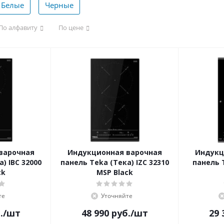
Белые
Черные
По алфавиту
По цене
варочная
Индукционная варочная
Индукц
) IBC 32000
панель Teka (Тека) IZC 32310
панель T
ck
MSP Black
те
Уточняйте
.
/шт
48 990
руб.
/шт
29 