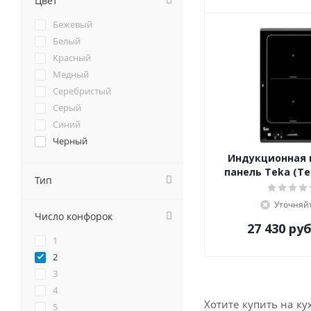
Цвет
Cata
Бежевый
Darina
Белый
De Dietrich
Красный
DeLonghi
Медный
Delvento
Серебристый
Electrolux
Серый
Electronicsdeluxe
Синий
Elica
Черный
Evelux
Индукционная 
EXITEQ
панель Teka (Тек
Тип
Faber
Falmec
Уточняй
Fornelli
Число конфорок
27 430
руб
Foster
1
Franke
2
Fulgor-Milano
3
GEFEST
4
Ginzzu
Хотите купить на к
5