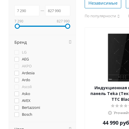
Независимые
По популярности
7 290
827 990
Бренд
LG
AEG
AKPO
Ardesia
Ardo
Ascoli
Индукционная 
панель Teka (Тека
Asko
TTC Bla
AVEX
Bertazzoni
Уточняй
Bosch
Brandt
44 990
руб
Candy