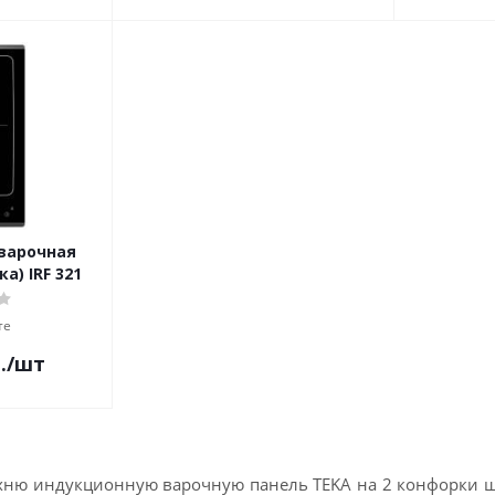
варочная
а) IRF 321
те
.
/шт
ухню индукционную варочную панель TEKA на 2 конфорки ш