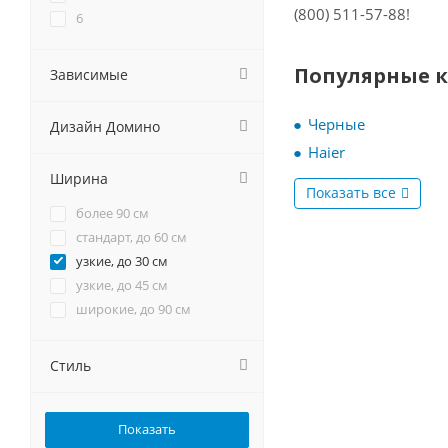
Gorenje
(800) 511-57-88!
6
GRAUDE
Haier
Популярные 
Зависимые
HEBERMANN
Hiberg
Черные
HOMSair
Дизайн Домино
Hyundai
Haier
Jackys
Ширина
Показать все
Kaiser
более 90 см
KANZLER
стандарт, до 60 см
Korting
узкие, до 30 см
Krona
узкие, до 45 см
Kuchenchef
широкие, до 90 см
Kuppersberg
Kuppersbusch
Стиль
LERAN
Lex
LuxDorf
MAUNFELD