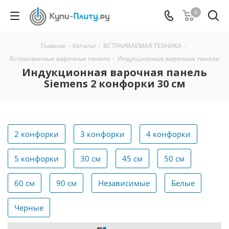
0
Главная
-
Каталог
-
ВСТРАИВАЕМАЯ ТЕХНИКА
-
Встраиваемые варочные панели
-
Индукционные варочные панели
Индукционная варочная панель
Siemens 2 конфорки 30 см
2 конфорки
3 конфорки
4 конфорки
5 конфорки
30 см
45 см
50 см
60 см
90 см
Независимые
Белые
Черные