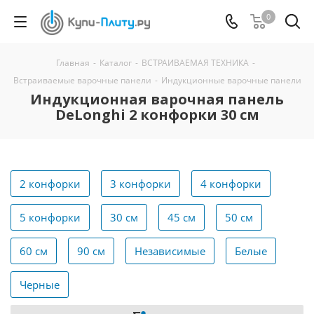
0
Главная
-
Каталог
-
ВСТРАИВАЕМАЯ ТЕХНИКА
-
Встраиваемые варочные панели
-
Индукционные варочные панели
Индукционная варочная панель
DeLonghi 2 конфорки 30 см
2 конфорки
3 конфорки
4 конфорки
5 конфорки
30 см
45 см
50 см
60 см
90 см
Независимые
Белые
Черные