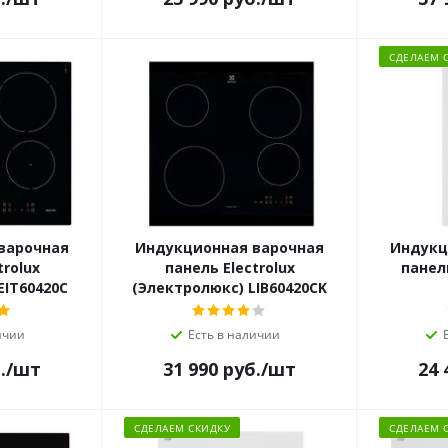
СДЕЛАЕМ 
варочная
Индукционная варочная
Индукц
trolux
панель Electrolux
панел
EIT60420C
(Электролюкс) LIB60420CK
ичии
Есть в наличии
.
/шт
31 990
руб.
/шт
24 
СДЕЛАЕМ СКИДКУ
СДЕЛАЕМ 