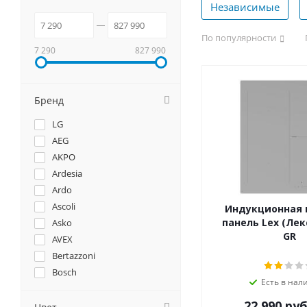
Независимые
По популярности
7 290
827 990
Бренд
LG
AEG
AKPO
Ardesia
Ardo
Ascoli
Индукционная 
панель Lex (Лекс
Asko
GR
AVEX
Bertazzoni
Bosch
Есть в нал
Brandt
22 990
руб
Candy