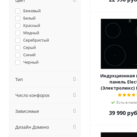
Цвет
Cata
Бежевый
Darina
Белый
De Dietrich
Красный
DeLonghi
Медный
Delvento
Серебристый
Electrolux
Серый
Electronicsdeluxe
Синий
Elica
Черный
Evelux
EXITEQ
Индукционная 
Тип
Faber
панель Elec
Falmec
(Электролюкс) 
Fornelli
Число конфорок
Foster
Есть в нал
Franke
Зависимые
39 990
руб
Fulgor-Milano
GEFEST
Дизайн Домино
Ginzzu