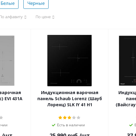
Белые
Черные
По алфавиту
По цене
варочная
Индукционная варочная
Индукц
) EVI 431A
панель Schaub Lorenz (Шауб
пане
Лоренц) SLK IY 41 H1
(Вайсгау
ичии
Есть в наличии
.
/шт
25 990
руб.
/шт
37 