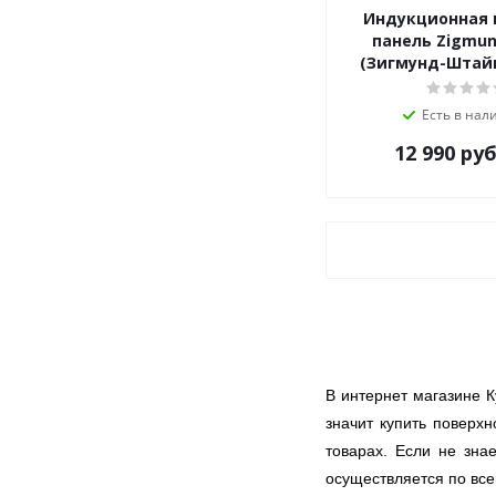
Индукционная 
VG
панель Zigmun
Weissgauff
(Зигмунд-Штайн)
Zigmund-Shtain
ZUGEL
Есть в нал
Дарина
12 990
руб
В интернет магазине К
значит купить поверхн
товарах. Если не зна
осуществляется по все