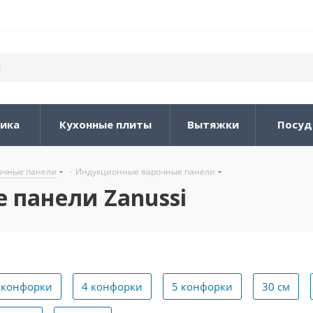
ника
Кухонные плиты
Вытяжки
Посуд
очные панели
-
Индукционные варочные панели
 панели Zanussi
 конфорки
4 конфорки
5 конфорки
30 см