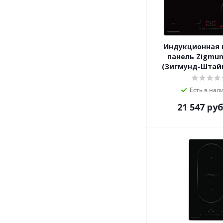
MBS
Meferi
Midea
Miele
Индукционная 
MILLEN
панель Zigmun
MONSHER
(Зигмунд-Штайн)
Nardi
NEFF
Есть в нал
NORDFROST
21 547
руб
ORE
Pando
RICCI
Samsung
Schaub Lorenz
Siemens
Simfer
Smeg
Teka
VestFrost