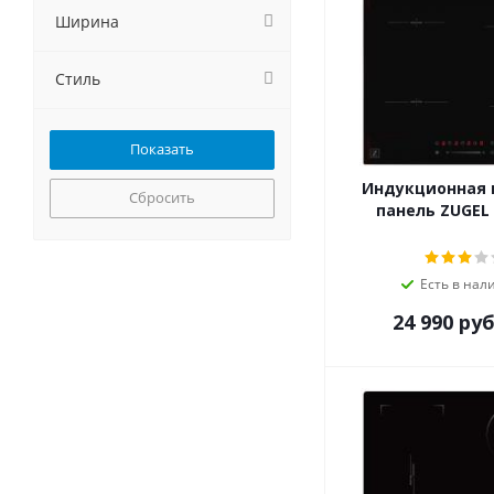
Gorenje
Ширина
GRAUDE
Haier
Стиль
HEBERMANN
Hiberg
HOMSair
Hyundai
Индукционная 
Jackys
Сбросить
панель ZUGEL 
Kaiser
KANZLER
Korting
Есть в нал
Krona
24 990
руб
Kuchenchef
Kuppersberg
Kuppersbusch
LERAN
Lex
LuxDorf
MAUNFELD