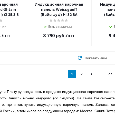
варочная
Индукционная варочная
Индукц
d-Shtain
панель Weissgauff
пане
 CI 35.3 B
(Вайсгауф) HI 32 BA
(Вайс
ичии
Есть в наличии
.
/шт
8 790
руб.
/шт
9 
Показать еще
1
2
3
77
упи-Плиту.ру всегда есть в продаже индукционная варочная панел
ость Занусси можно недорого (со скидкой). На сайте Вы сможете
ете, где и как купить индукционную варочную панель Zanussi, с
й России, в том числе по следующим городам: Москва, Санкт-Петерб