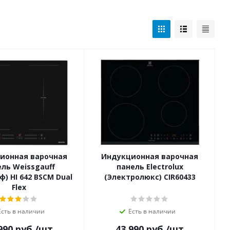
ионная варочная
Индукционная варочная
ль Weissgauff
панель Electrolux
ф) HI 642 BSCM Dual
(Электролюкс) CIR60433
Flex
Есть в наличии
Есть в наличии
990
руб.
/шт
43 990
руб.
/шт