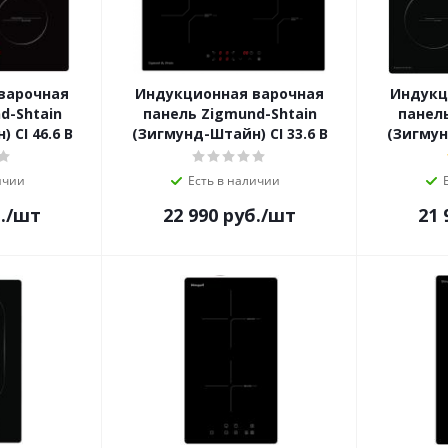
варочная
Индукционная варочная
Индукц
d-Shtain
панель Zigmund-Shtain
панель
 CI 46.6 B
(Зигмунд-Штайн) CI 33.6 B
(Зигмун
ичии
Есть в наличии
.
/шт
22 990
руб.
/шт
21 