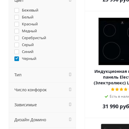
Цвет
Cata
Бежевый
Darina
Белый
De Dietrich
Красный
DeLonghi
Медный
Delvento
Серебристый
Electrolux
Серый
Electronicsdeluxe
Синий
Elica
Черный
Evelux
EXITEQ
Индукционная 
Тип
Faber
панель Elec
Falmec
(Электролюкс) L
Fornelli
Число конфорок
Foster
Есть в нал
Franke
Зависимые
31 990
руб
Fulgor-Milano
GEFEST
Дизайн Домино
Ginzzu