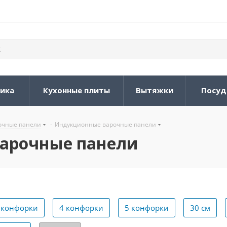
ника
Кухонные плиты
Вытяжки
Посуд
очные панели
-
Индукционные варочные панели
арочные панели
 конфорки
4 конфорки
5 конфорки
30 см