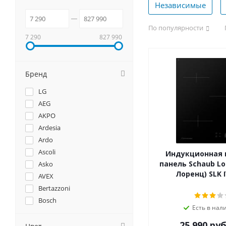
Независимые
По популярности
7 290
827 990
Бренд
LG
AEG
AKPO
Ardesia
Ardo
Ascoli
Индукционная 
панель Schaub Lo
Asko
Лоренц) SLK I
AVEX
Bertazzoni
Bosch
Есть в нал
Brandt
25 990
руб
Candy