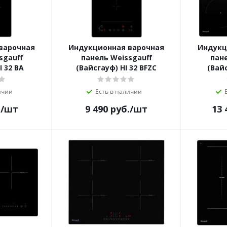
варочная
Индукционная варочная
Индукц
sgauff
панель Weissgauff
пане
I 32 BA
(Вайсгауф) HI 32 BFZC
(Вайс
ичии
Есть в наличии
.
/шт
9 490
руб.
/шт
13 