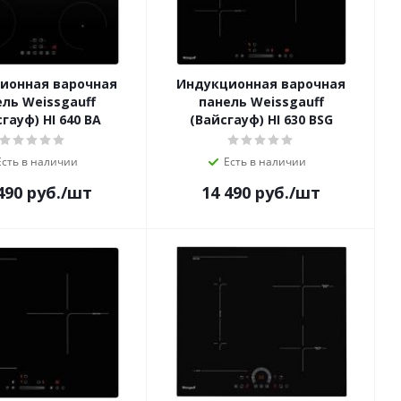
ионная варочная
Индукционная варочная
ль Weissgauff
панель Weissgauff
гауф) HI 640 BA
(Вайсгауф) HI 630 BSG
Есть в наличии
Есть в наличии
490
руб.
/шт
14 490
руб.
/шт