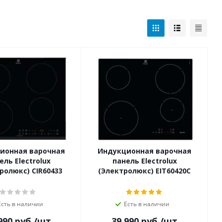
ионная варочная
Индукционная варочная
ель Electrolux
панель Electrolux
ролюкс) CIR60433
(Электролюкс) EIT60420C
Есть в наличии
Есть в наличии
990
руб.
/шт
39 990
руб.
/шт