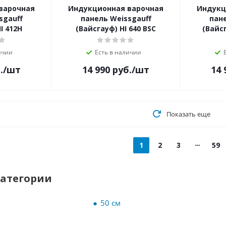
варочная
Индукционная варочная
Индукц
sgauff
панель Weissgauff
пане
I 412H
(Вайсгауф) HI 640 BSC
(Вайсг
ичии
Есть в наличии
.
/шт
14 990
руб.
/шт
14 
Показать еще
1
2
3
59
категории
50 см