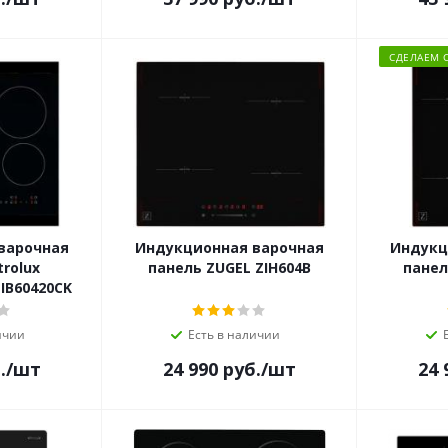
СДЕЛАЕМ 
варочная
Индукционная варочная
Индукц
trolux
панель ZUGEL ZIH604B
панел
IB60420CK
ичии
Есть в наличии
.
/шт
24 990
руб.
/шт
24 