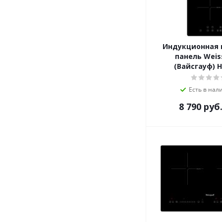
MBS
Meferi
Midea
Miele
Индукционная 
MILLEN
панель Weis
MONSHER
(Вайсгауф) H
Nardi
NEFF
Есть в нал
NORDFROST
8 790
руб
ORE
Pando
RICCI
Samsung
Schaub Lorenz
Siemens
Simfer
Smeg
Teka
VestFrost