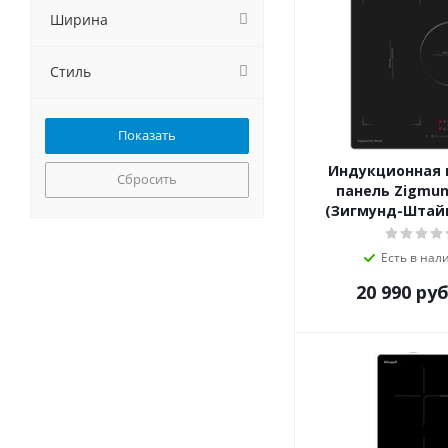
Gorenje
Ширина
GRAUDE
Haier
Стиль
HEBERMANN
Hiberg
HOMSair
Hyundai
Индукционная 
Jackys
Сбросить
панель Zigmun
Kaiser
(Зигмунд-Штайн)
KANZLER
Korting
Есть в нал
Krona
20 990
руб
Kuchenchef
Kuppersberg
Kuppersbusch
LERAN
Lex
LuxDorf
MAUNFELD