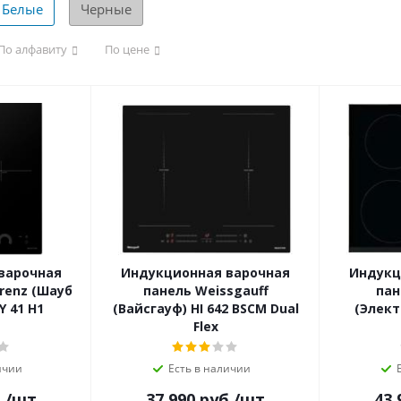
Белые
Черные
По алфавиту
По цене
варочная
Индукционная варочная
Индукц
renz (Шауб
панель Weissgauff
пан
Y 41 H1
(Вайсгауф) HI 642 BSCM Dual
(Элект
Flex
ичии
Есть в наличии
.
/шт
37 990
руб.
/шт
43 