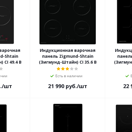
варочная
Индукционная варочная
Индукц
d-Shtain
панель Zigmund-Shtain
панель
 CI 49.4 B
(Зигмунд-Штайн) CI 35.6 B
(Зигмун
ичии
Есть в наличии
.
/шт
21 990
руб.
/шт
22 