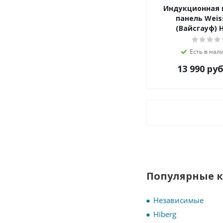
Индукционная 
VG
панель Weis
Weissgauff
(Вайсгауф) H
Zigmund-Shtain
ZUGEL
Есть в нал
Дарина
13 990
руб
Популярные 
Независимые
Hiberg