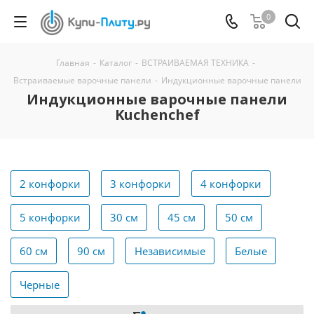
0
Главная
-
Каталог
-
ВСТРАИВАЕМАЯ ТЕХНИКА
-
Встраиваемые варочные панели
-
Индукционные варочные панели
Индукционные варочные панели
Kuchenchef
2 конфорки
3 конфорки
4 конфорки
5 конфорки
30 см
45 см
50 см
60 см
90 см
Независимые
Белые
Черные