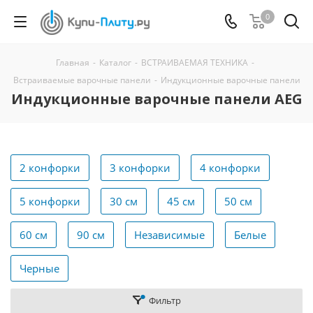
0
Главная
-
Каталог
-
ВСТРАИВАЕМАЯ ТЕХНИКА
-
Встраиваемые варочные панели
-
Индукционные варочные панели
Индукционные варочные панели AEG
2 конфорки
3 конфорки
4 конфорки
5 конфорки
30 см
45 см
50 см
60 см
90 см
Независимые
Белые
Черные
Фильтр