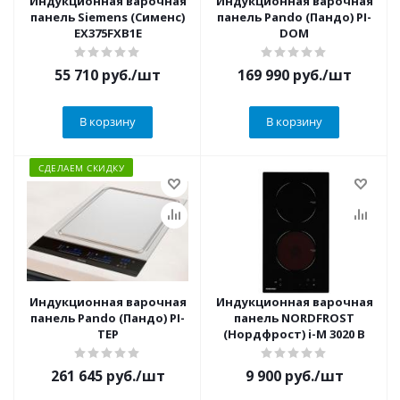
Индукционная варочная
Индукционная варочная
панель Siemens (Сименс)
панель Pando (Пандо) PI-
EX375FXB1E
DOM
55 710
руб.
/шт
169 990
руб.
/шт
В корзину
В корзину
СДЕЛАЕМ СКИДКУ
Индукционная варочная
Индукционная варочная
панель Pando (Пандо) PI-
панель NORDFROST
TEP
(Нордфрост) i-M 3020 B
261 645
руб.
/шт
9 900
руб.
/шт