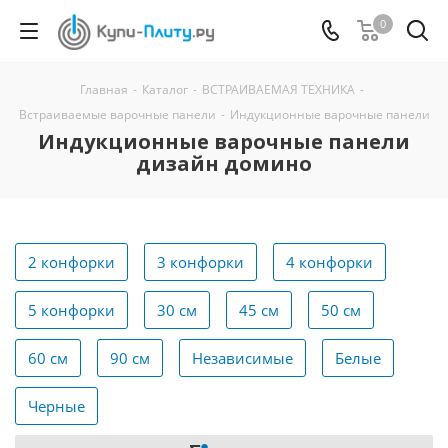
0
Главная
-
Каталог
-
ВСТРАИВАЕМАЯ ТЕХНИКА
-
Встраиваемые варочные панели
-
Индукционные варочные панели
Индукционные варочные панели
дизайн домино
2 конфорки
3 конфорки
4 конфорки
5 конфорки
30 см
45 см
50 см
60 см
90 см
Независимые
Белые
Черные