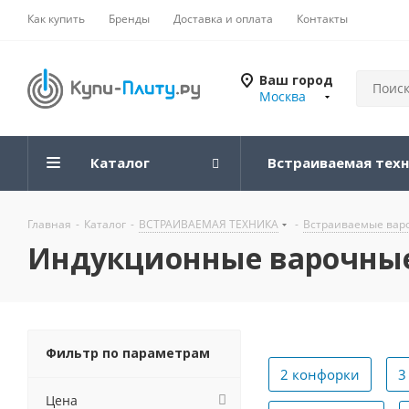
Как купить
Бренды
Доставка и оплата
Контакты
Ваш город
Москва
Каталог
Встраиваемая тех
Главная
-
Каталог
-
ВСТРАИВАЕМАЯ ТЕХНИКА
-
Встраиваемые вар
Индукционные варочные 
Фильтр по параметрам
2 конфорки
3
Цена