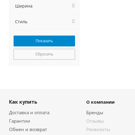
Gorenje
Ширина
GRAUDE
Haier
Стиль
HEBERMANN
Hiberg
HOMSair
Hyundai
Jackys
Сбросить
Kaiser
KANZLER
Korting
Krona
Kuchenchef
Kuppersberg
Как купить
О компании
Kuppersbusch
LERAN
Доставка и оплата
Бренды
Lex
Гарантии
Отзывы
LuxDorf
Обмен и возврат
Реквизиты
MAUNFELD