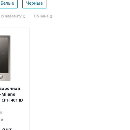
Белые
Черные
По алфавиту
По цене
варочная
-Milano
CPH 401 ID
те
.
/шт