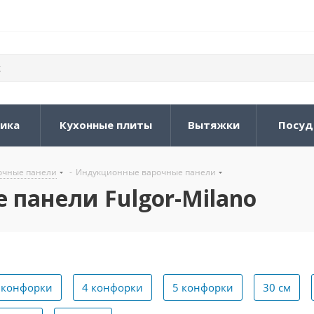
ника
Кухонные плиты
Вытяжки
Посуд
очные панели
-
Индукционные варочные панели
панели Fulgor-Milano
 конфорки
4 конфорки
5 конфорки
30 см