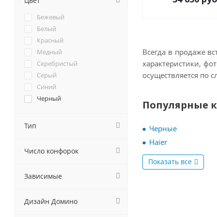
Цвет
Cata
Бежевый
Darina
Белый
De Dietrich
Красный
DeLonghi
Всегда в продаже в
Медный
Delvento
характеристики, фот
Серебристый
Electrolux
осуществляется по с
Серый
Electronicsdeluxe
Синий
Elica
Черный
Популярные 
Evelux
EXITEQ
Тип
Faber
Черные
Falmec
Haier
Fornelli
Число конфорок
Foster
Показать все
Franke
Зависимые
Fulgor-Milano
GEFEST
Дизайн Домино
Ginzzu