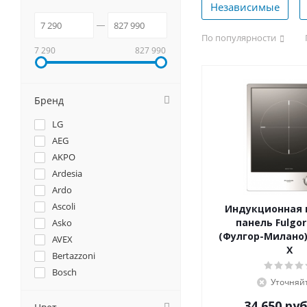
Независимые
По популярности
7 290
827 990
Бренд
LG
AEG
AKPO
Ardesia
Ardo
Ascoli
Индукционная 
панель Fulgor
Asko
(Фулгор-Милано) 
AVEX
X
Bertazzoni
Bosch
Уточняй
Brandt
34 650
руб
Candy