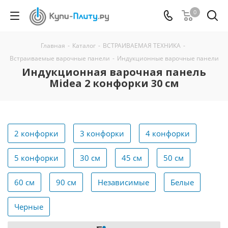
0
Главная
-
Каталог
-
ВСТРАИВАЕМАЯ ТЕХНИКА
-
Встраиваемые варочные панели
-
Индукционные варочные панели
Индукционная варочная панель
Midea 2 конфорки 30 см
2 конфорки
3 конфорки
4 конфорки
5 конфорки
30 см
45 см
50 см
60 см
90 см
Независимые
Белые
Черные