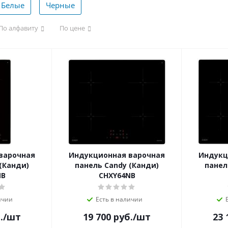
Белые
Черные
По алфавиту
По цене
варочная
Индукционная варочная
Индукц
(Канди)
панель Candy (Канди)
панел
NB
CHXY64NB
ичии
Есть в наличии
.
/шт
19 700
руб.
/шт
23 