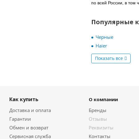
по всей России, в том
MBS
Meferi
Midea
Популярные 
Miele
MILLEN
Черные
MONSHER
Haier
Nardi
NEFF
Показать все
NORDFROST
ORE
Pando
RICCI
Samsung
Как купить
О компании
Schaub Lorenz
Siemens
Доставка и оплата
Бренды
Simfer
Гарантии
Отзывы
Smeg
Обмен и возврат
Реквизиты
Teka
Сервисная служба
Контакты
VestFrost