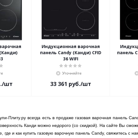
варочная
Индукционная варочная
Индукц
(Канди)
панель Candy (Канди) CFID
панель C
B3
36 WIFI
те
Уточняйте
.
/шт
33 361
руб.
/шт
упи-Плиту.ру всегда есть в продаже газовая варочная панель Can
оверхность Канди можно недорого (со скидкой). На сайте Вы сможе
е, где и как купить газовую варочную панель Candy, свяжитесь с н