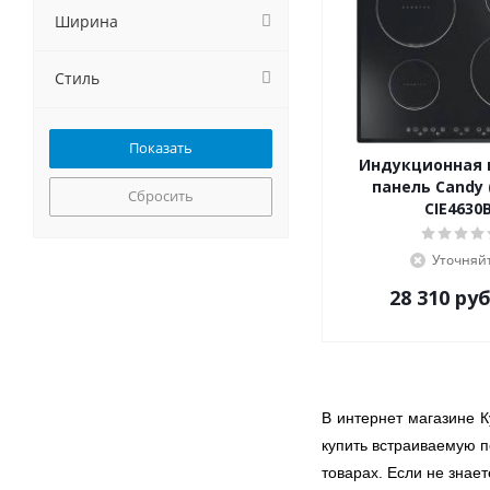
Gorenje
Ширина
GRAUDE
Haier
Стиль
HEBERMANN
Hiberg
HOMSair
Hyundai
Индукционная 
панель Candy 
Jackys
Сбросить
CIE4630
Kaiser
KANZLER
Уточняй
Korting
Krona
28 310
руб
Kuchenchef
Kuppersberg
Kuppersbusch
LERAN
В интернет магазине К
Lex
купить встраиваемую п
LuxDorf
товарах. Если не знает
MAUNFELD