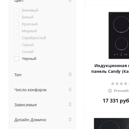
Цвет
Cata
Бежевый
Darina
Белый
De Dietrich
Красный
DeLonghi
Медный
Delvento
Серебристый
Electrolux
Серый
Electronicsdeluxe
Синий
Elica
Черный
Evelux
Индукционная 
EXITEQ
панель Candy (Ка
Тип
Faber
Falmec
Fornelli
Число конфорок
Уточняй
Foster
17 331
руб
Franke
Зависимые
Fulgor-Milano
GEFEST
Дизайн Домино
Ginzzu