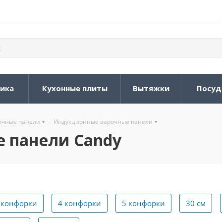
ника
Кухонные плиты
Вытяжки
Посуд
очные панели
-
Индукционные варочные панели
 панели Candy
 конфорки
4 конфорки
5 конфорки
30 см