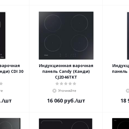
варочная
Индукционная варочная
Индукц
нди) CDI 30
панель Candy (Канди)
панель 
CJ2D46TKT
те
Уточняйте
.
/шт
16 060
руб.
/шт
18 