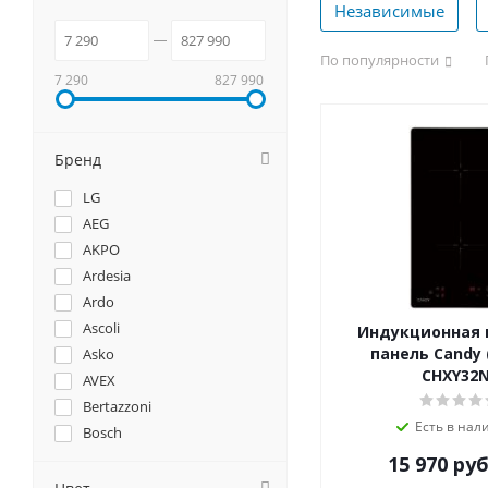
Независимые
По популярности
7 290
827 990
Бренд
LG
AEG
AKPO
Ardesia
Ardo
Ascoli
Индукционная 
панель Candy 
Asko
CHXY32
AVEX
Bertazzoni
Есть в нал
Bosch
Brandt
15 970
руб
Candy