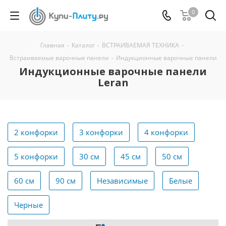
0
Главная
-
Каталог
-
ВСТРАИВАЕМАЯ ТЕХНИКА
-
Встраиваемые варочные панели
-
Индукционные варочные панели
Индукционные варочные панели
Leran
2 конфорки
3 конфорки
4 конфорки
5 конфорки
30 см
45 см
50 см
60 см
90 см
Независимые
Белые
Черные