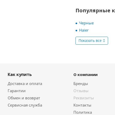
MBS
Популярные 
Meferi
Midea
Miele
Черные
MILLEN
Haier
MONSHER
Nardi
Показать все
NEFF
NORDFROST
ORE
Pando
RICCI
Как купить
О компании
Samsung
Доставка и оплата
Бренды
Schaub Lorenz
Siemens
Гарантии
Отзывы
Simfer
Обмен и возврат
Реквизиты
Smeg
Сервисная служба
Контакты
Teka
Политика
VestFrost