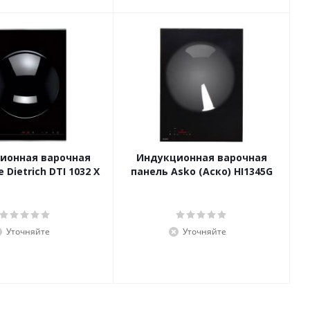
ионная варочная
Индукционная варочная
 Dietrich DTI 1032 X
панель Asko (Аско) HI1345G
Уточняйте
Уточняйте