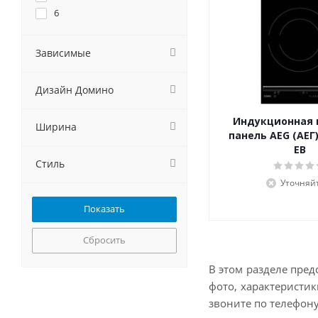
Gorenje
6
GRAUDE
Haier
Зависимые
HEBERMANN
Hiberg
HOMSair
Дизайн Домино
Hyundai
Индукционная 
Jackys
Ширина
панель AEG (АЕГ)
Kaiser
EB
KANZLER
Стиль
Korting
Уточняй
Krona
Kuchenchef
Kuppersberg
Сбросить
Kuppersbusch
LERAN
В этом разделе пред
Lex
фото, характеристи
LuxDorf
звоните по телефону
MAUNFELD