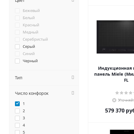
Цвет
Cata
Бежевый
Darina
Белый
De Dietrich
Красный
DeLonghi
Медный
Delvento
Серебристый
Electrolux
Серый
Electronicsdeluxe
Синий
Elica
Черный
Evelux
Индукционная 
EXITEQ
панель Miele (Ми
Тип
Faber
FL
Falmec
Fornelli
Число конфорок
Foster
Уточняй
1
Franke
579 370
ру
2
Fulgor-Milano
3
GEFEST
4
Ginzzu
5