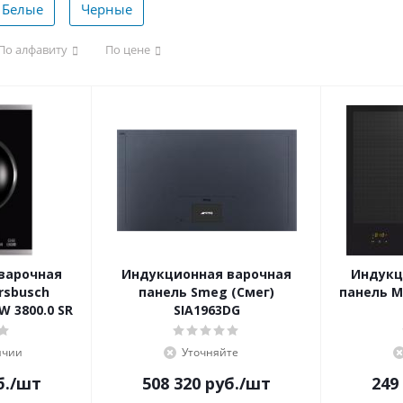
Белые
Черные
По алфавиту
По цене
варочная
Индукционная варочная
Индукц
rsbusch
панель Smeg (Смег)
панель M
W 3800.0 SR
SIA1963DG
ичии
Уточняйте
б.
/шт
508 320
руб.
/шт
249