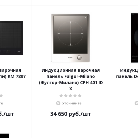
варочная
Индукционная варочная
Индукц
ли) KM 7897
панель Fulgor-Milano
панель De
(Фулгор-Милано) CPH 401 ID
X
те
Уточняйте
б.
/шт
34 650
руб.
/шт