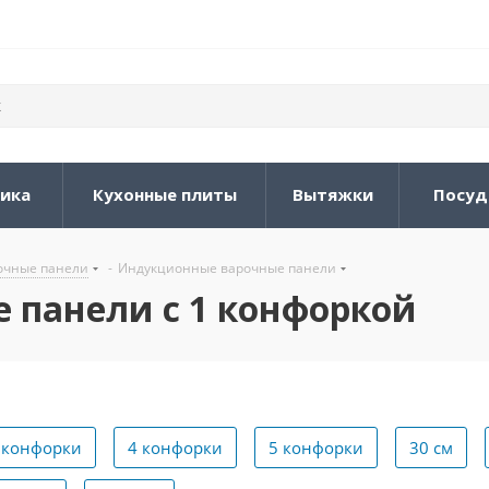
ника
Кухонные плиты
Вытяжки
Посуд
очные панели
-
Индукционные варочные панели
 панели с 1 конфоркой
 конфорки
4 конфорки
5 конфорки
30 см