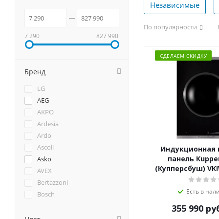
Независимые
По популярности
7 290
827 990
СДЕЛАЕМ СКИДКУ
Бренд
LG
AEG
AKPO
Ardesia
Ardo
Ascoli
Индукционная 
панель Kuppe
Asko
(Купперсбуш) VKI
AVEX
Bertazzoni
Есть в нал
Bosch
Brandt
355 990
ру
Candy