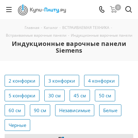
0
Главная
-
Каталог
-
ВСТРАИВАЕМАЯ ТЕХНИКА
-
Встраиваемые варочные панели
-
Индукционные варочные панели
Индукционные варочные панели
Siemens
2 конфорки
3 конфорки
4 конфорки
5 конфорки
30 см
45 см
50 см
60 см
90 см
Независимые
Белые
Черные