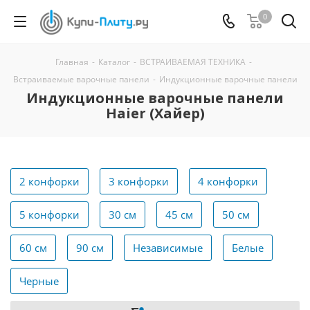
0
Главная
-
Каталог
-
ВСТРАИВАЕМАЯ ТЕХНИКА
-
Встраиваемые варочные панели
-
Индукционные варочные панели
Индукционные варочные панели
Haier (Хайер)
2 конфорки
3 конфорки
4 конфорки
5 конфорки
30 см
45 см
50 см
60 см
90 см
Независимые
Белые
Черные