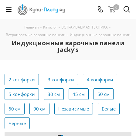
0
Главная
-
Каталог
-
ВСТРАИВАЕМАЯ ТЕХНИКА
-
Встраиваемые варочные панели
-
Индукционные варочные панели
Индукционные варочные панели
Jacky's
2 конфорки
3 конфорки
4 конфорки
5 конфорки
30 см
45 см
50 см
60 см
90 см
Независимые
Белые
Черные